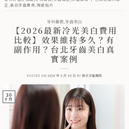
正
,
美白牙齒費用
,
陶瓷貼片
牙科衛教
,
牙齒美白
【2026最新冷光美白費用
比較】效果維持多久？有
副作用？台北牙齒美白真
實案例
POSTED ON
2024 年 9 月 30 日
BY
樂天牙醫團隊
30
9 月