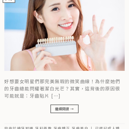
好想要女明星們那完美無瑕的微笑曲線！為什麼她們
的牙齒總能閃耀著潔白光芒？其實，這背後的原因很
可能就是：牙齒貼片 […]
繼續閱讀
→
發佈於
植牙知識
,
牙科衛教
,
牙齒矯正
,
牙齒美白
|
已標記
成人矯