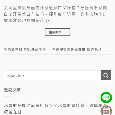
女明星微笑牙齒為什麼這麼白又好看？牙齒黃怎麼變
白？牙齒美白有技巧，揮別疫情陰霾，許多人脫下口
罩後才發現長期忽略 […]
繼續閱讀
→
發佈於
牙科衛教
,
牙齒美白
|
已標記
美白牙齒費用
,
陶瓷貼片
近期文章
水雷射牙周治療費用多少？水雷射是什麼、跟傳統治
療差在哪