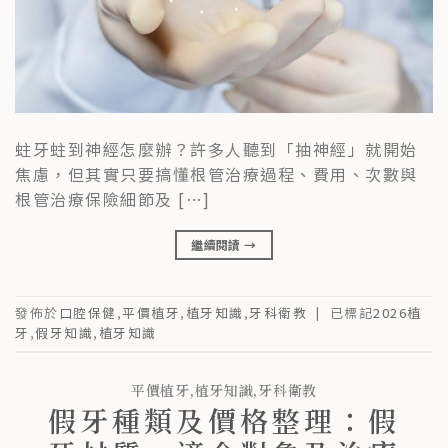
蛀牙蛀到神經怎麼辦？許多人聽到「抽神經」就開始
焦慮，但其實只要搞懂根管治療過程、費用、次數與
根管治療保險細節及 […]
繼續閱讀
→
發佈於
口腔保健
,
平價植牙
,
植牙知識
,
牙科衛教
|
已標記
2026植
牙
,
假牙知識
,
植牙知識
平價植牙
,
植牙知識
,
牙科衛教
假牙種類及價格整理：假