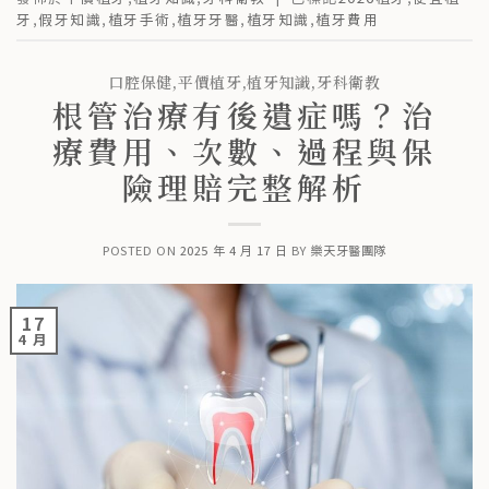
牙
,
假牙知識
,
植牙手術
,
植牙牙醫
,
植牙知識
,
植牙費用
口腔保健
,
平價植牙
,
植牙知識
,
牙科衛教
根管治療有後遺症嗎？治
療費用、次數、過程與保
險理賠完整解析
POSTED ON
2025 年 4 月 17 日
BY
樂天牙醫團隊
17
4 月