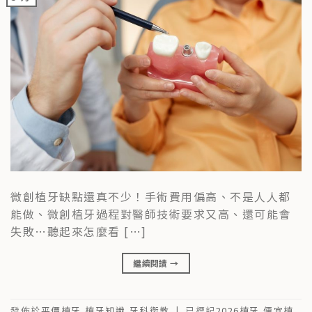
微創植牙缺點還真不少！手術費用偏高、不是人人都
能做、微創植牙過程對醫師技術要求又高、還可能會
失敗…聽起來怎麼看 […]
繼續閱讀
→
發佈於
平價植牙
,
植牙知識
,
牙科衛教
|
已標記
2026植牙
,
便宜植