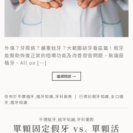
外傷？牙周病？嚴重蛀牙？大範圍缺牙看這篇！假牙
能幫助恢復正常的咀嚼功能及改善發音問題，無論是
植牙、All on […]
繼續閱讀
→
發佈於
平價植牙
,
植牙知識
,
牙科衛教
|
已標記
假牙知識
,
全口植
牙
,
植牙知識
平價植牙
,
植牙知識
,
牙科衛教
單顆固定假牙 vs. 單顆活