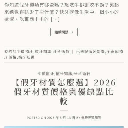
你知道假牙種類有哪些嗎？想吃牛排卻咬不動？笑起
來總覺得缺少了些什麼？缺牙就像生活中一個小小的
遺憾，吃東西卡卡的 […]
繼續閱讀
→
發佈於
平價植牙
,
植牙知識
,
牙科衛教
|
已標記
假牙知識
,
全瓷冠植
牙價格
,
植牙知識
平價植牙
,
植牙知識
,
牙科衛教
【假牙材質怎麼選】2026
假牙材質價格與優缺點比
較
POSTED ON
2025 年 3 月 13 日
BY
樂天牙醫團隊