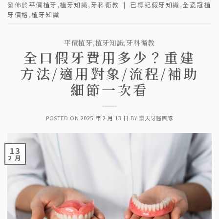
發佈於
平價植牙
,
植牙知識
,
牙科衛教
|
已標記
假牙知識
,
全瓷冠植
牙價格
,
植牙知識
平價植牙
,
植牙知識
,
牙科衛教
全口假牙費用多少？重建
方法/適用對象/流程/補助
細節一次看
POSTED ON
2025 年 2 月 13 日
BY
樂天牙醫團隊
13
2 月