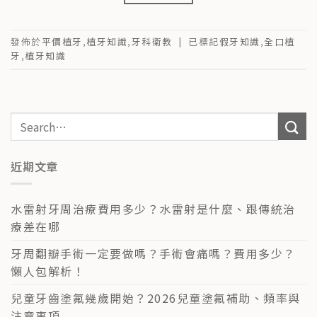
發佈於
平價植牙
,
植牙知識
,
牙科衛教
|
已標記
假牙知識
,
全口植
牙
,
植牙知識
近期文章
水雷射牙周治療費用多少？水雷射是什麼、跟傳統治
療差在哪
牙周翻瓣手術一定要做嗎？手術會痛嗎？費用多少？
懶人包解析！
兒童牙齒塗氟幾歲開始？2026兒童塗氟補助、頻率與
注意事項