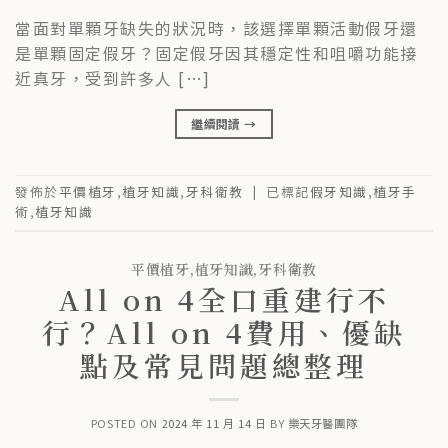
當面對單顆牙缺失的狀況時，該選擇單顆活動假牙還
是單顆固定假牙？固定假牙因其穩定性和咀嚼功能接
近真牙，受到許多人 […]
繼續閱讀
→
發佈於
平價植牙
,
植牙知識
,
牙科衛教
|
已標記
假牙知識
,
植牙手
術
,
植牙知識
平價植牙
,
植牙知識
,
牙科衛教
All on 4全口重建行不
行？All on 4費用、優缺
點及常見問題總整理
POSTED ON
2024 年 11 月 14 日
BY
樂天牙醫團隊