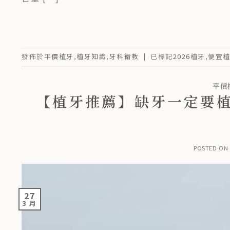
發佈於
平價植牙
,
植牙知識
,
牙科衛教
|
已標記
2026植牙
,
便宜
平價
【植牙推薦】缺牙一定要植
POSTED ON
27
3 月