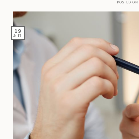
POSTED ON
19
5 月