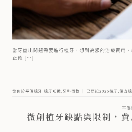
當牙齒出問題需要進行植牙，想到高額的治療費用，
正確 […]
發佈於
平價植牙
,
植牙知識
,
牙科衛教
|
已標記
2026植牙
,
便宜
平價
微創植牙缺點與限制，費