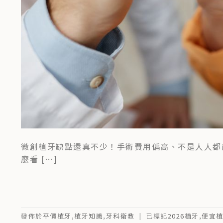
微創植牙缺點還真不少！手術費用偏高、不是人人都
麼看 […]
發佈於
平價植牙
,
植牙知識
,
牙科衛教
|
已標記
2026植牙
,
便宜