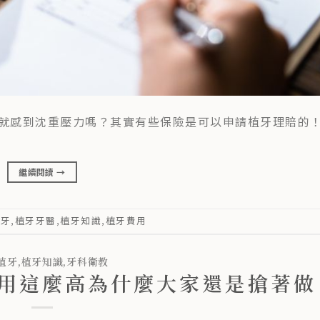
就感到沈重壓力嗎？其實有些保險是可以申請植牙理賠的
繼續閱讀
→
植牙
,
植牙牙醫
,
植牙知識
,
植牙費用
植牙
,
植牙知識
,
牙科衛教
用這麼高為什麼大家還是搶著做