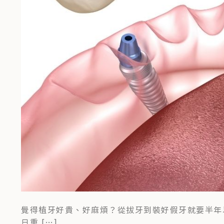
覺得植牙好貴、好麻煩？從拔牙到裝好假牙就要半年
日重 […]