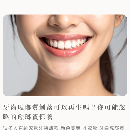
牙齒琺瑯質剝落可以再生嗎？你可能忽
略的琺瑯質保養
很多人直到感覺牙齒酸軟 顏色變黃 才驚覺 牙齒琺瑯質