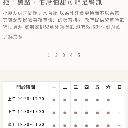
拖！黑點、怕冷怕甜可能是警訊
小朋友蛀牙問題非常普遍 以為乳牙會更換而不以為意
其實深刻影響著孩童恆牙的發育排列 政府提供兒童塗氟
補助資源 定期安排兒童牙齒塗氟 能有效提升保健牙齒
了解更多...
1
2
3
4
5
門診時間
一
二
三
四
五
六
日
上午 09:30~12:30
下午 14:30~17:30
晚上 18:30~21:30