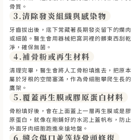
骨質。
3.清除發炎組織與感染物
牙齒拔出後，底下常藏著長期發炎留下的爛肉
或細菌。醫生會用器械把窩洞裡的髒東西刮乾
淨，確保無菌。
4.
補骨粉
或再生材料
清理完畢，醫生會將人工骨粉填進去，把原本
屬於牙根的空間塞滿，作為骨細胞攀爬生長的
鷹架。
5.覆蓋再生膜或膠原蛋白材料
骨粉填好後，會在上面蓋上一層再生膜或是膠
原蛋白，就像在剛鋪好的水泥上蓋帆布，防止
外面牙肉細胞跑進來搶地盤。
6.縫合傷口並等待骨頭修復