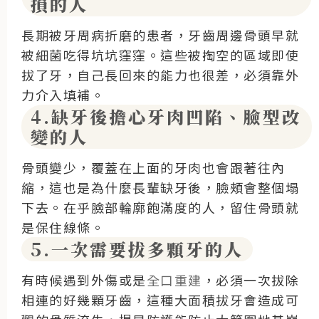
損的人
長期被牙周病折磨的患者，牙齒周邊骨頭早就
被細菌吃得坑坑窪窪。這些被掏空的區域即使
拔了牙，自己長回來的能力也很差，必須靠外
力介入填補。
4.缺牙後擔心牙肉凹陷、臉型改
變的人
骨頭變少，覆蓋在上面的牙肉也會跟著往內
縮，這也是為什麼長輩缺牙後，臉頰會整個塌
下去。在乎臉部輪廓飽滿度的人，留住骨頭就
是保住線條。
5.一次需要拔多顆牙的人
有時候遇到外傷或是
全口重建
，必須一次拔除
相連的好幾顆牙齒，這種大面積拔牙會造成可