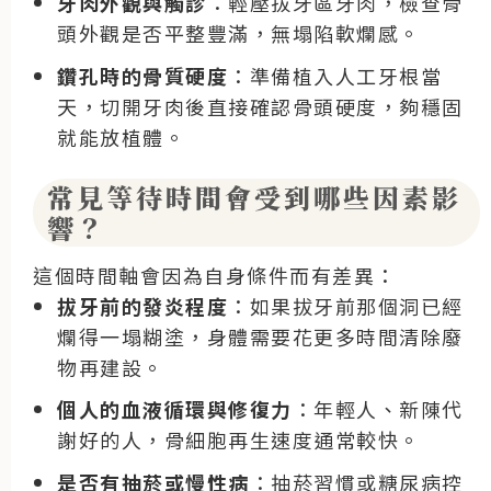
牙肉外觀與觸診
：輕壓拔牙區牙肉，檢查骨
頭外觀是否平整豐滿，無塌陷軟爛感。
鑽孔時的骨質硬度
：準備植入人工牙根當
天，切開牙肉後直接確認骨頭硬度，夠穩固
就能放植體。
常見等待時間會受到哪些因素影
響？
這個時間軸會因為自身條件而有差異：
拔牙前的發炎程度
：如果拔牙前那個洞已經
爛得一塌糊塗，身體需要花更多時間清除廢
物再建設。
個人的血液循環與修復力
：年輕人、新陳代
謝好的人，骨細胞再生速度通常較快。
是否有抽菸或慢性病
：抽菸習慣或糖尿病控