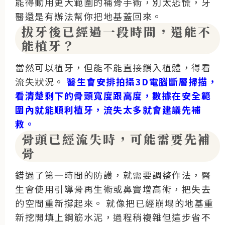
能得動用更大範圍的補骨手術，別太恐慌，牙
醫還是有辦法幫你把地基蓋回來。
拔牙後已經過一段時間，還能不
能植牙？
當然可以植牙，但能不能直接鎖入植體，得看
流失狀況。
醫生會安排拍攝3D電腦斷層掃描，
看清楚剩下的骨頭寬度跟高度，數據在安全範
圍內就能順利植牙，流失太多就會建議先補
救。
骨頭已經流失時，可能需要先補
骨
錯過了第一時間的防護，就需要調整作法，醫
生會使用引導骨再生術或鼻竇增高術，把失去
的空間重新撐起來。
就像把已經崩塌的地基重
新挖開填上鋼筋水泥，過程稍複雜但這步省不