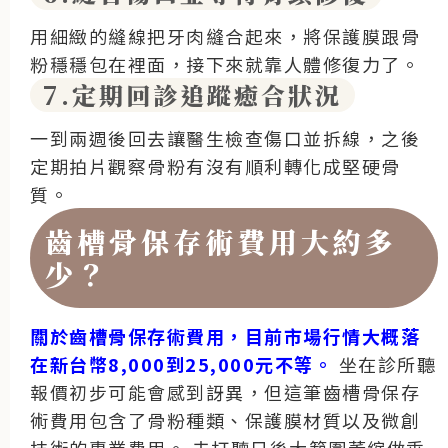
用細緻的縫線把牙肉縫合起來，將保護膜跟骨
粉穩穩包在裡面，接下來就靠人體修復力了。
7.定期回診追蹤癒合狀況
一到兩週後回去讓醫生檢查傷口並拆線，之後
定期拍片觀察骨粉有沒有順利轉化成堅硬骨
質。
齒槽骨保存術費用大約多
少？
關於齒槽骨保存術費用，目前市場行情大概落
在新台幣8,000到25,000元不等。
坐在診所聽
報價初步可能會感到訝異，但這筆齒槽骨保存
術費用包含了骨粉種類、保護膜材質以及微創
技術的專業費用。
去打聽日後大範圍萎縮做垂