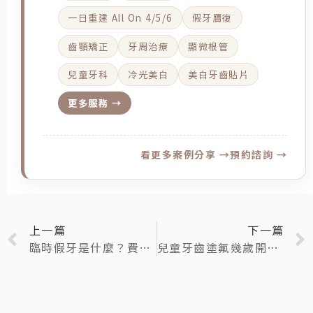
一日重建 All On 4/5/6
假牙贗復
齒顎矯正
牙周治療
顯微根管
兒童牙科
冷光美白
美白牙齒貼片
更多服務 →
看更多案例分享 →
預約諮詢 →
上一篇
下一篇
臨時假牙是什麼？費用、照顧方式？掉了或不密合怎麼辦？
兒童牙齒塗氟幾歲開始？2026兒童塗氟補助、頻率與注意事項