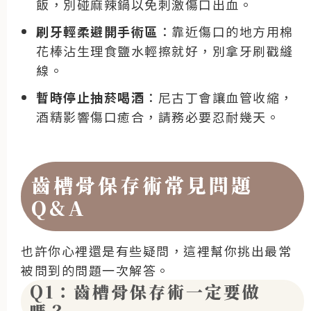
飯，別碰麻辣鍋以免刺激傷口出血。
刷牙輕柔避開手術區
：靠近傷口的地方用棉
花棒沾生理食鹽水輕擦就好，別拿牙刷戳縫
線。
暫時停止抽菸喝酒
：尼古丁會讓血管收縮，
酒精影響傷口癒合，請務必要忍耐幾天。
齒槽骨保存術常見問題
Q&A
也許你心裡還是有些疑問，這裡幫你挑出最常
被問到的問題一次解答。
Q1：齒槽骨保存術一定要做
嗎？