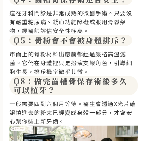
這在牙科門診是非常成熟的微創手術。只要沒
有嚴重糖尿病、凝血功能障礙或服用骨鬆藥
物，經醫師評估安全性極高。
Q5：骨粉會不會被身體排斥？
市面上的骨粉材料出廠前都經過嚴格高溫滅
菌。它們在身體裡只是扮演支架角色，引導細
胞生長，排斥機率微乎其微。
Q8：做完齒槽骨保存術後多久
可以植牙？
一般需要四到六個月等待。醫生會透過X光片確
認填進去的粉末已經變成身體一部分，才會安
心幫你裝上新牙齒。