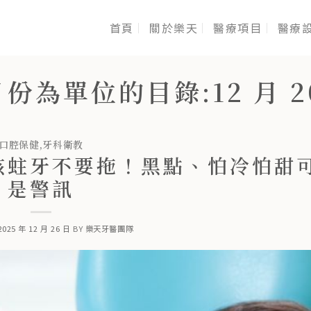
首頁
關於樂天
醫療項目
醫療
月份為單位的目錄:
12 月 2
口腔保健
,
牙科衛教
孩蛀牙不要拖！黑點、怕冷怕甜
是警訊
2025 年 12 月 26 日
BY
樂天牙醫團隊