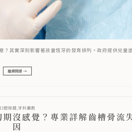
意？其實深刻影響著孩童恆牙的發育排列。政府提供兒童
繼續閱讀
→
口腔保健
,
牙科衛教
初期沒感覺？專業詳解齒槽骨流
因