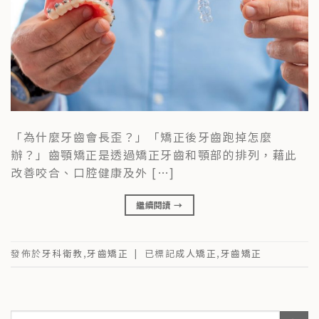
「為什麼牙齒會長歪？」「矯正後牙齒跑掉怎麼
辦？」齒顎矯正是透過矯正牙齒和顎部的排列，藉此
改善咬合、口腔健康及外 […]
繼續閱讀
→
發佈於
牙科衛教
,
牙齒矯正
|
已標記
成人矯正
,
牙齒矯正