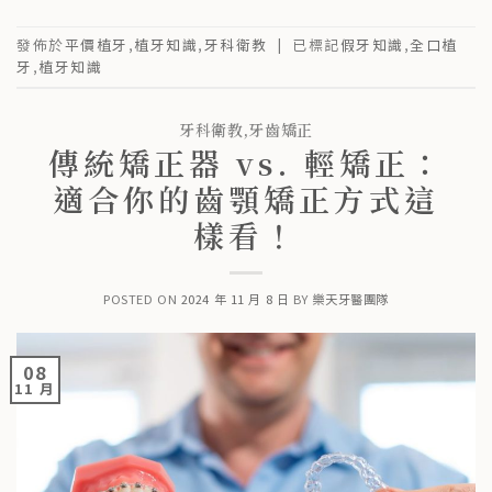
發佈於
平價植牙
,
植牙知識
,
牙科衛教
|
已標記
假牙知識
,
全口植
牙
,
植牙知識
牙科衛教
,
牙齒矯正
傳統矯正器 vs. 輕矯正：
適合你的齒顎矯正方式這
樣看！
POSTED ON
2024 年 11 月 8 日
BY
樂天牙醫團隊
08
11 月