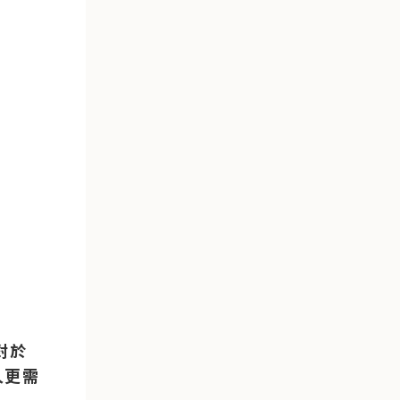
對於
人更需