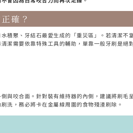
才正確？
口水積聚、牙結石最愛生成的「重災區」。若清潔不
器清潔需要依靠特殊工具的輔助，單靠一般牙刷是絕
側與咬合面。針對裝有維持器的內側，建議將刷毛呈
動刷洗，務必將卡在金屬線周圍的食物殘渣刷除。