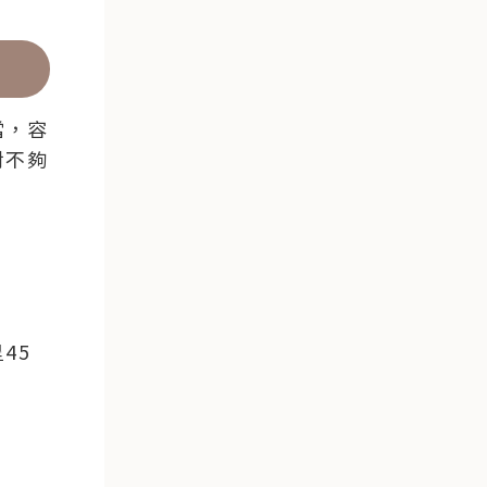
當，容
對不夠
45