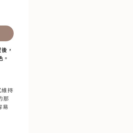
程後，
色。
式維持
的那
容易