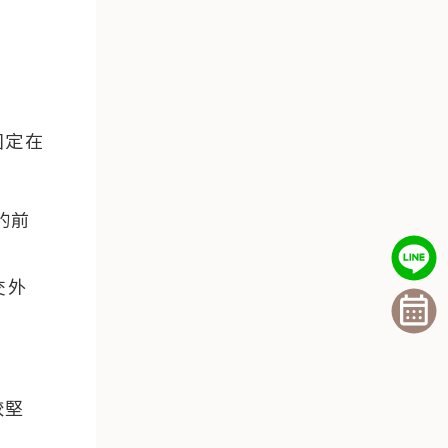
固定在
的前
交外
較堅