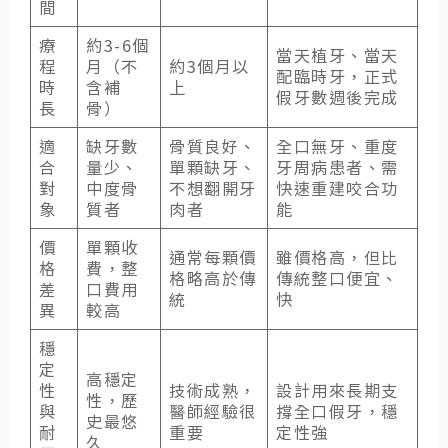
間
療
約3-6個
當天植牙、當天
程
月（不
約3個月以
配臨時牙，正式
時
含補
上
假牙數週後完成
長
骨）
適
缺牙數
骨質良好、
全口無牙、重度
合
量少、
單顆缺牙、
牙周病患者、需
對
中度骨
不想翻開牙
快速重建咬合功
象
質者
肉者
能
價
單顆收
通常每顆價
雖價格高，但比
格
費，整
格略高於傳
傳統整口便宜、
差
口費用
統
快
異
較高
穩
定
高穩定
性
技術成熟，
設計用來長期支
性，歷
與
醫師經驗很
撐全口假牙
，穩
史最悠
耐
重要
定性強
久