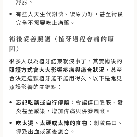
舒服。
有些人天生
代謝快、復原力好
，甚至術後
完全不需要吃止痛藥。
術後妥善照護（植牙過程會痛的原
因）
很多人以為植牙結束就沒事了，其實術後的
照護方式會大大影響疼痛與癒合狀況
，甚至
會決定這顆植牙能不能用得久。
以下是常見
照護影響的關鍵點：
忘記吃藥或自行停藥
：會讓傷口腫脹、發
炎甚至感染，增加疼痛與併發風險。
吃太燙、太硬或太辣的食物
：刺激傷口、
導致出血或延後癒合。