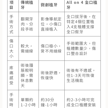
項
傳統植
All on 4 全口植
微創植牙
目
牙
牙
手
全口拔牙後，在
翻開牙
影像導航定
術
特定4個位置植
肉、分
位，小傷口
方
入4支植體支撐
段手術
直接植入
式
全口假牙
傷
手術範圍大，但
口
較大，
傷口極小，
植體數量少，傷
大
需縫線
常不用縫線
口整合設計
小
術後腫
疼
脹較明
術後有不適感，
痛
術後舒適，
顯，需
但1-3天可恢復
感
恢復快
休息數
生活機能
受
天
手
術
單顆約
約30分
約2-3小時可完
時
1-2小時
鐘-1小時
成全口植體安裝