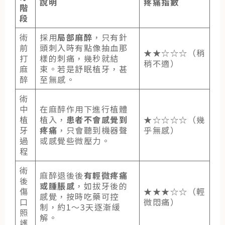
說明
疼痛指數
階
段
術
採用
局部麻醉
，只有針
前
頭刺入時有點像抽血那
★★☆☆☆（稍
打
樣的刺痛，幾秒就結
稍不適）
麻
束。若是舒眠植牙，甚
醉
至無感。
術
中
在麻醉作用下進行植體
植
植入，
患者不會感覺到
★☆☆☆☆（幾
牙
疼痛
，只會聽到機器聲
乎無感）
過
或感覺些微壓力。
程
術
麻醉退後後
有輕微疼痛
後
或腫脹感
，如拔牙後的
傷
★★★☆☆（輕
感覺，按時吃藥可控
口
微悶痛）
制，約1～3天逐漸緩
照
解。
護