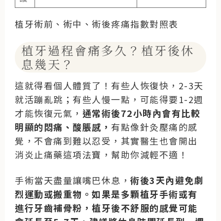
植牙術前、術中、術後疼痛指數對照表
植牙過程會痛多久？植牙後休
息幾天？
這就得看個人體質了！有些人恢復快，2-3天
就活蹦亂跳；有些人慢一點，可能得要1-2週
才能恢復元氣，
通常術後72小時內會有比較
明顯的悶痛、酸脹感，
有點像針灸壓痛的感
覺，不會痛到難以忍受，其實醫生也會開出
消炎止痛藥這項法寶，幫助你減輕不適！
手術當天盡量讓嘴巴休息，
術後3天內避免劇
烈運動或搬重物。如果是多顆植牙手術或有
進行牙齒補骨粉，植牙後不舒服的感覺可能