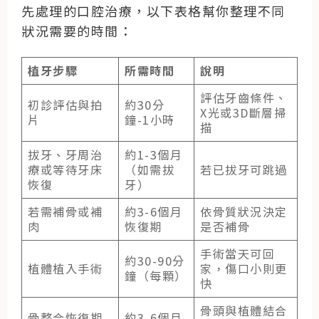
先處理的口腔治療，以下表格幫你整理不同
狀況需要的時間：
植牙步驟
所需時間
說明
評估牙齒條件、
初診評估與拍
約30分
X光或3D斷層掃
片
鐘-1小時
描
拔牙、牙周治
約1-3個月
療或等待牙床
（如需拔
若已拔牙可跳過
恢復
牙）
若需補骨或補
約3-6個月
依骨質狀況決定
肉
恢復期
是否補骨
手術當天可回
約30-90分
植體植入手術
家，傷口小則更
鐘（每顆）
快
骨頭與植體結合
骨整合恢復期
約3-6個月