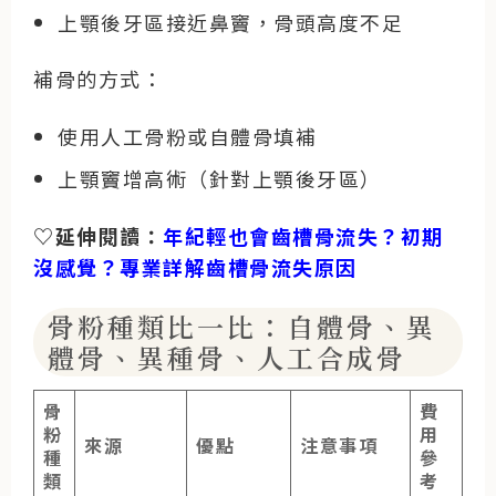
上顎後牙區接近鼻竇，骨頭高度不足
補骨的方式：
使用人工骨粉或自體骨填補
上顎竇增高術（針對上顎後牙區）
♡延伸閱讀：
年紀輕也會齒槽骨流失？初期
沒感覺？專業詳解齒槽骨流失原因
骨粉種類比一比：自體骨、異
體骨、異種骨、人工合成骨
骨
費
粉
用
來源
優點
注意事項
種
參
類
考