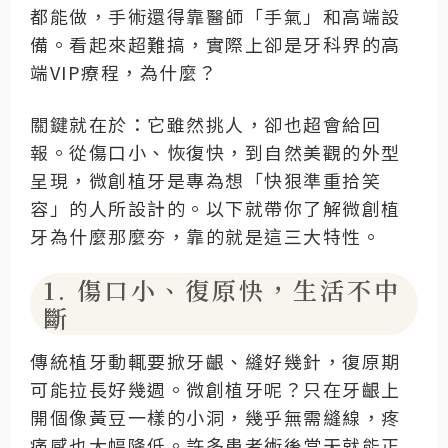
都能做，手術還得靠醫師「手氣」和高端設
備。看起來超難搞，實際上卻是牙科界的高
端VIP療程，為什麼？
關鍵就在於：它雖然挑人，卻也超會給回
報。從傷口小、恢復快，到自然美觀的外型
呈現，微創植牙是專為想「快狠準重拾笑
容」的人所設計的。以下就帶你了解微創植
牙為什麼那麼夯，靠的就是這三大特性。
1. 傷口小、復原快，生活不中
斷
傳統植牙動輒要掀牙齦、縫好幾針，復原期
可能拉長好幾週。微創植牙呢？只在牙齦上
開個像黃豆一樣的小洞，幾乎無需縫線，疼
痛感也大幅降低。許多患者術後當天就能正