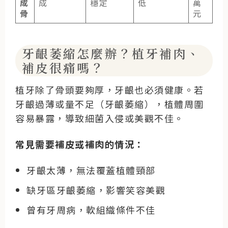
成
成
穩定
低
萬
骨
元
牙齦萎縮怎麼辦？植牙補肉、
補皮很痛嗎？
植牙除了骨頭要夠厚，牙齦也必須健康。若
牙齦過薄或量不足（牙齦萎縮），植體周圍
容易暴露，導致細菌入侵或美觀不佳。
常見需要補皮或補肉的情況：
牙齦太薄，無法覆蓋植體頸部
缺牙區牙齦萎縮，影響笑容美觀
曾有牙周病，軟組織條件不佳