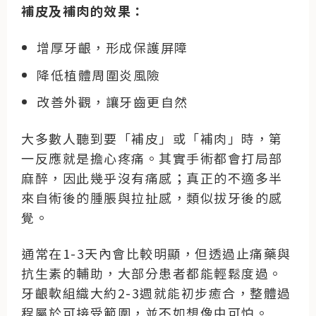
補皮及補肉的效果：
增厚牙齦，形成保護屏障
降低植體周圍炎風險
改善外觀，讓牙齒更自然
大多數人聽到要「補皮」或「補肉」時，第
一反應就是擔心疼痛。其實手術都會打局部
麻醉，因此幾乎沒有痛感；真正的不適多半
來自術後的腫脹與拉扯感，類似拔牙後的感
覺。
通常在1-3天內會比較明顯，但透過止痛藥與
抗生素的輔助，大部分患者都能輕鬆度過。
牙齦軟組織大約2-3週就能初步癒合，整體過
程屬於可接受範圍，並不如想像中可怕。