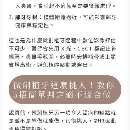
入鼻竇，會引起不適甚至需要後續處理。
鄰牙牙根
：植體距離過近，可能影響鄰牙
健康與穩定性。
這也是為什麼微創植牙過程中數位影像評估
不可少。醫師會先用 X 光、CBCT 標記出神
經管、鼻竇等範圍，必要時安排補骨或上顎
竇增高術，避免植體鬆動或穿出。
微創植牙這麼挑人！教你
5招簡單判定適不適合做
說真的，微創植牙另一項令人詬病的缺點就
是並不是想做就能做，它很挑人，卻也因此
更值得被挑戰。