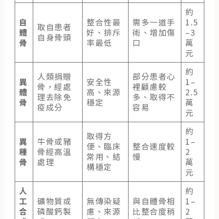
約
自
整合性最
需多一道手
1.5
取自患者
體
好、排斥
術、增加傷
–3
自身骨頭
骨
率最低
口
萬
元
約
人類捐贈
部分患者心
異
安全性
1–
骨，經處
裡顧慮較
體
高、來源
2.5
理去除免
多、取得不
骨
穩定
萬
疫成分
容易
元
約
取得方
異
牛骨或豬
1–
便、臨床
整合速度較
種
骨經高溫
2
常用、結
慢
骨
處理
萬
構穩定
元
人
約
工
礦物質或
無傳染疑
與自體骨相
1–
合
磷酸鈣製
慮、來源
比整合度稍
2