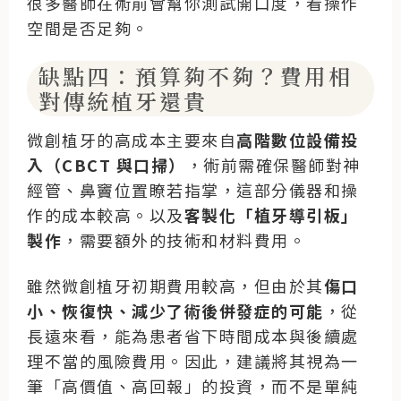
很多醫師在術前會幫你測試開口度，看操作
空間是否足夠。
缺點四：預算夠不夠？費用相
對傳統植牙還貴
微創植牙的高成本主要來自
高階數位設備投
入（CBCT 與口掃）
，術前需確保醫師對神
經管、鼻竇位置瞭若指掌，這部分儀器和操
作的成本較高。以及
客製化「植牙導引板」
製作
，需要額外的技術和材料費用。
雖然微創植牙初期費用較高，但由於其
傷口
小、恢復快、減少了術後併發症的可能
，從
長遠來看，能為患者省下時間成本與後續處
理不當的風險費用。因此，建議將其視為一
筆「高價值、高回報」的投資，而不是單純