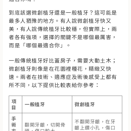
到底該選微創植牙還是一般植牙？這可能是
最多人猶豫的地方。有人說微創植牙快又
美，有人說傳統植牙比較穩，但實際上，兩
者各有強項，選擇的關鍵不是哪個最厲害，
而是「哪個最適合你」。
一般傳統植牙好比蓋房子，需要大動土木；
微創植牙則像是在花園裡種花，精緻又快
速。兩者在技術、適應症及術後感受上都有
所不同，以下提供比較表給你參考：
項
一般植牙
微創植牙
目
手
不翻開牙齦，在牙
術
翻開牙齦，切開骨
齦上鑽小孔，傷口
方
頭，傷口較大