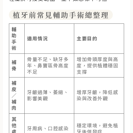
植牙前常見輔助手術總整理
輔
助
適用情況
主要目的
手
術
骨量不足、缺牙多
增加骨頭厚度與高
補
年、鼻竇區骨高度
度，提供植體穩固
骨
不足
支撐
補
皮
牙齦過薄、萎縮、
增厚牙齦，降低感
／
影響美觀
染與改善外觀
補
肉
其
他
穩定環境，避免植
牙周病、口腔感染
處
牙後併發症