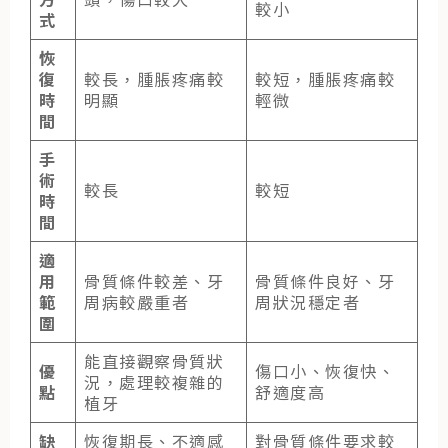
較小
式
恢
復
較長，腫脹疼痛較
較短，腫脹疼痛較
時
明顯
輕微
間
手
術
較長
較短
時
間
適
用
骨質條件較差、牙
骨質條件良好、牙
範
周病較嚴重者
周狀況穩定者
圍
能直接觀察骨質狀
優
傷口小、恢復快、
況，處理較複雜的
點
舒適度高
植牙
缺
恢復期長、不適感
對骨質條件要求較