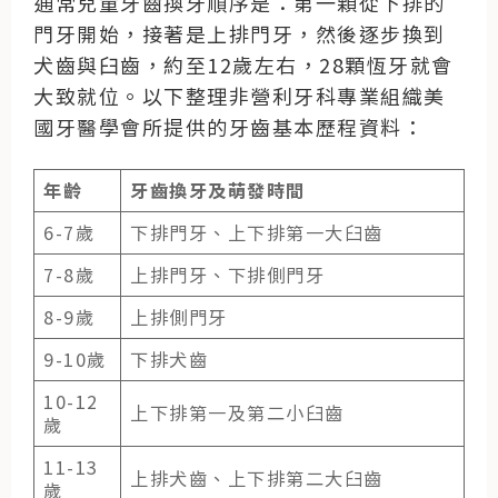
通常兒童牙齒換牙順序是：第一顆從下排的
門牙開始，接著是上排門牙，然後逐步換到
犬齒與臼齒，約至12歲左右，28顆恆牙就會
大致就位。以下整理非營利牙科專業組織美
國牙醫學會所提供的牙齒基本歷程資料：
年齡
牙齒換牙及萌發時間
6-7歲
下排門牙、上下排第一大臼齒
7-8歲
上排門牙、下排側門牙
8-9歲
上排側門牙
9-10歲
下排犬齒
10-12
上下排第一及第二小臼齒
歲
11-13
上排犬齒、上下排第二大臼齒
歲