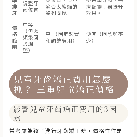
調整牙
排
適合太複雜的
搭配擴弓器提升
齒位置
牙
齒列問題
效果。
中等
價
（但需
格
高 （固定裝置
便宜（回診頻率
頻繁回
範
和調整費用）
少）
診調
圍
整）
兒童牙齒矯正費用怎麼
抓？
三重兒童矯正價格
影響兒童牙齒矯正費用的3因
素
當考慮為孩子進行牙齒矯正時，價格往往是