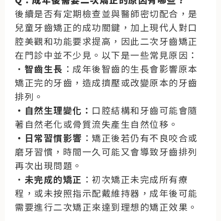
後續是否有定期檢查並與醫師密切配合，是
兒童牙齒矯正的成功關鍵，加上現代人對口
腔美觀和功能要求提高，因此二次牙齒矯正
在門診中並不少見。以下是一些常見原因：
・
智齒生長
：成年後智齒的生長會影響原本
矯正完的牙齒，造成擠壓或改變原本的牙齒
排列。
・自然生理變化：
口腔結構和牙齒可能會隨
著自然老化或骨質流失產生自然位移。
・日常習慣影響
：矯正後若仍有不良咬合或
磨牙習慣，時間一久可能又會導致牙齒排列
再次出現問題。
・
未完成的矯正
：初次矯正未完成所有療
程，或未按照指示配戴維持器，成年後可能
需要進行二次矯正來達到理想的矯正效果。