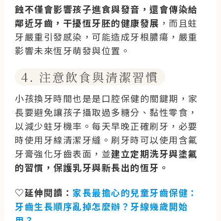
蝕不僅會影響孩子進食與發音，還會傳染給
鄰近牙齒，干擾恆牙胚的健康發展
，而且蛀
牙嚴重引發感染，可能造成牙根膿瘍，嚴重
影響未來恆牙萌發與位置。
4. 注意飲食與清潔習慣
小孩換牙時間也是是口腔保健的關鍵期，家
長要避免讓孩子攝取過多糖分、黏性零食，
以減少蛀牙機率。每天早晚正確刷牙，必要
時使用牙線清潔牙縫。刷牙時可以使用含氟
牙膏強化牙齒表面，並
建立定期洗牙與塗氟
的習慣，保護乳牙與新長出的恆牙。
♡延伸閱讀：
家長最擔心的兒童牙齒保健：
牙齒生長順序亂掉怎麼辦？牙線幾歲開始
用？