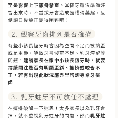
至是影響上下顎骨發育。
當恆牙還沒準備好
冒出來時，不當拔牙會造成齒槽骨萎縮，反
倒讓日後矯正變得困難唷！
2. 觀察牙齒排列是否擁擠
有些小孩長恆牙時會因為空間不足而被擠歪
或是重疊，導致牙弓發育不足、乳牙滯留等
問題。
建議家長在家中小孩長恆牙時，就要
持續關注是否有明顯歪斜、擁擠或咬合不
正，若有出現此狀況應盡早諮詢專業牙醫
師。
3. 乳牙蛀牙不可放任不處理
在這邊破解一下迷思！太多家長以為乳牙會
掉，就不重視乳牙蛀牙的問題，然而
乳牙蛀