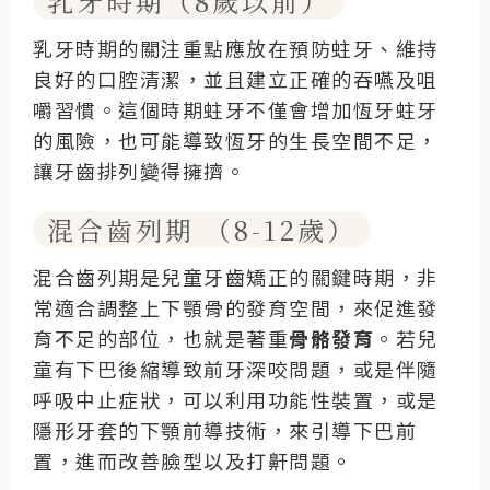
乳牙時期（8歲以前）
乳牙時期的關注重點應放在預防蛀牙、維持
良好的口腔清潔，並且建立正確的吞嚥及咀
嚼習慣。這個時期蛀牙不僅會增加恆牙蛀牙
的風險，也可能導致恆牙的生長空間不足，
讓牙齒排列變得擁擠。
混合齒列期 （8-12歲）
混合齒列期是兒童牙齒矯正的關鍵時期，非
常適合調整上下顎骨的發育空間，來促進發
育不足的部位，也就是著重
骨骼發育
。若兒
童有下巴後縮導致前牙深咬問題，或是伴隨
呼吸中止症狀，可以利用功能性裝置，或是
隱形牙套的下顎前導技術，來引導下巴前
置，進而改善臉型以及打鼾問題。