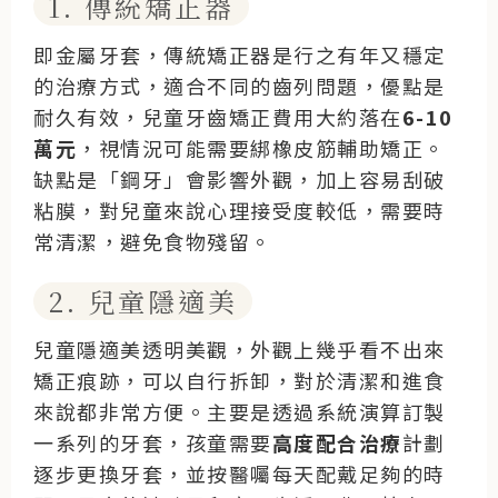
1. 傳統矯正器
即金屬牙套，傳統矯正器是行之有年又穩定
的治療方式，適合不同的齒列問題，優點是
耐久有效，兒童牙齒矯正費用大約落在
6-10
萬元
，視情況可能需要綁橡皮筋輔助矯正。
缺點是「鋼牙」會影響外觀，加上容易刮破
粘膜，對兒童來說心理接受度較低，需要時
常清潔，避免食物殘留。
2. 兒童隱適美
兒童隱適美透明美觀，外觀上幾乎看不出來
矯正痕跡，可以自行拆卸，對於清潔和進食
來說都非常方便。主要是透過系統演算訂製
一系列的牙套，孩童需要
高度配合治療
計劃
逐步更換牙套，並按醫囑每天配戴足夠的時