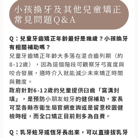
小孩換牙及其他兒童矯正
常見問題Q&A
Q：兒童牙齒矯正年齡最好是幾歲？小孩換牙
有相關補助嗎？
兒童牙齒矯正年齡大多落在混合齒列期（約
8-12歲），因為這個階段可觀察牙弓寬度與
咬合發展，適時介入就能減少未來矯正時間
與難度。
政府針對6-12歲的兒童提供臼齒「窩溝封
填」，是預防
小朋友蛀牙
的健保補助，家長
可至各縣市衛生局官網查詢或是留意校園健
檢時程，而全口矯正目前則多為自費。
Q：乳牙蛀牙或恆牙長出來，可以直接拔乳牙