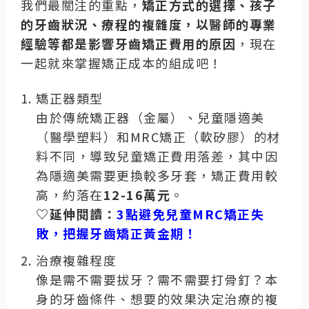
我們最關注的重點，
矯正方式的選擇、孩子
的牙齒狀況、療程的複雜度，以醫師的專業
經驗等都是影響牙齒矯正費用的原因
，現在
一起就來掌握矯正成本的組成吧！
矯正器類型
由於傳統矯正器（金屬）、兒童隱適美
（醫學塑料）和MRC矯正（軟矽膠）的材
料不同，導致兒童矯正費用落差，其中因
為隱適美需要更換較多牙套，矯正費用較
高，約落在
12-16萬元
。
♡延伸閱讀：
3點避免兒童MRC矯正失
敗，把握牙齒矯正黃金期！
治療複雜程度
像是需不需要拔牙？需不需要打骨釘？本
身的牙齒條件、想要的效果決定治療的複