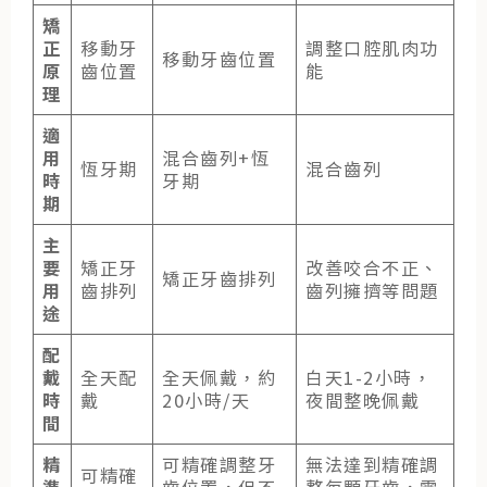
矯
正
移動牙
調整口腔肌肉功
移動牙齒位置
原
齒位置
能
理
適
用
混合齒列+恆
恆牙期
混合齒列
時
牙期
期
主
要
矯正牙
改善咬合不正、
矯正牙齒排列
用
齒排列
齒列擁擠等問題
途
配
戴
全天配
全天佩戴，約
白天1-2小時，
時
戴
20小時/天
夜間整晚佩戴
間
精
可精確調整牙
無法達到精確調
可精確
準
齒位置，但不
整每顆牙齒，需